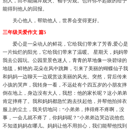
别人，而不能隔岸观火、袖手旁观。也许你不起眼的给予
能得到他人的回报。
关心他人，帮助他人，世界会变得更好。
三年级关爱作文 篇5
爱心是一朵动人的鲜花，它给我们带来了芳香,爱心是
一片灿烂的阳光，它给我们带来了温暖。 星期天，妈妈带
我去公园玩。公园里景色迷人，青青的草地像一块碧绿的
地毯，鲜艳的.花朵在风中跳舞，引来了美丽的蝴蝶仙子我
和妈妈一边聊天一边观赏这美丽的风光。突然，背后传来
小孩的哭声，我转身一看，不远处有个四五岁的小朋友摔
倒在地上，身边没有大人，我想：他的家长呢？这小弟弟
肯定摔疼了。我和妈妈都急忙跑去扶起他，并帮他拍掉衣
服上的尘土，我关切地问：“小弟弟，摔得疼不疼啊，没
事，一会儿就不疼了，你妈妈呢？”小弟弟边哭边说他也
不知道妈妈在哪儿。妈妈让他不用担心，我们能帮他找到