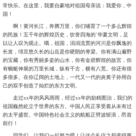
常快乐。在这里，我要自豪地对祖国母亲说：我爱你，中
国！
啊！黄河长江，奔腾万里，你们哺育了一个多么辉煌
的民族！五千年的辉煌历史，饮誉四海的`华夏文明，足
以让人叹为观止。哦，祖国，涓涓流贯的河川是你飘逸的
长发，绵亘悠久长的山岳是你硬朗的脊梁。你有满山遍野
的宝藏，你有秀丽多姿的山水，你有金碧辉煌的故宫，你
有蜿蜓伸展的万里长城，纵有千古，横有八荒。你还有很
多很多。在你辽阔的土地上，一代又一代的炎黄子孙用自
己的双手创造了灿烂的东方文明。
走过xx年的风风雨雨，经过xx年的励精图治，我们的
祖国巍然屹立于世界的东方。中国人民正享受着从未有过
的太平盛世。中国特色社会主义的航船正劈波斩浪，昂首
前行！
同学们，让我们一起努力吧！让这个礼仪之邦变得更