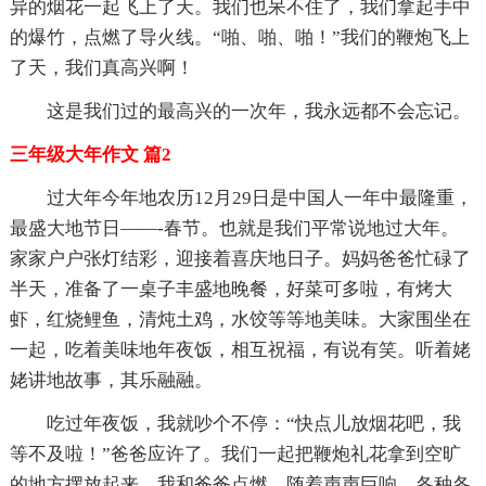
异的烟花一起飞上了天。我们也呆不住了，我们拿起手中
的爆竹，点燃了导火线。“啪、啪、啪！”我们的鞭炮飞上
了天，我们真高兴啊！
这是我们过的最高兴的一次年，我永远都不会忘记。
三年级大年作文 篇2
过大年今年地农历12月29日是中国人一年中最隆重，
最盛大地节日——-春节。也就是我们平常说地过大年。
家家户户张灯结彩，迎接着喜庆地日子。妈妈爸爸忙碌了
半天，准备了一桌子丰盛地晚餐，好菜可多啦，有烤大
虾，红烧鲤鱼，清炖土鸡，水饺等等地美味。大家围坐在
一起，吃着美味地年夜饭，相互祝福，有说有笑。听着姥
姥讲地故事，其乐融融。
吃过年夜饭，我就吵个不停：“快点儿放烟花吧，我
等不及啦！”爸爸应许了。我们一起把鞭炮礼花拿到空旷
的地方摆放起来。我和爸爸点燃。随着声声巨响，各种各