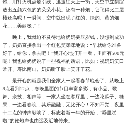
炮，用打火机点燃引线，迅速往天上一扔，天空中立刻绽
放出五颜六色的的朵朵小花。还有一种炮，它飞得比二层
楼还高呢！一瞬间，空中就出现了红的、绿的、黄的烟
花……美丽极了！
晚上，我就迫不及待地给奶奶要压岁钱，没想到成功
了，奶奶直接拿出一个红包笑眯眯地说：“早就给你准备
好了，给你，拿去吧！”我开心地打开一看，里面有500元
呢！我也给奶奶说了一些祝福的话语，比如：祝奶奶笑口
常开、寿比南山。奶奶听了脸上笑开了花。
最开心的就是我们全家人一起看春节晚会了。从晚上
8点看到12点，春晚里面的节目丰富多彩，有小品、歌
舞、杂技、相声等，一家人坐在客厅里，一边吃瓜子、糖
果，一边看春晚，其乐融融，无比开心！不知不觉，夜里
十二点的钟声敲响了，标志着新一年的开始，“噼里啪
啦”的鞭炮声也由远及近地传来。