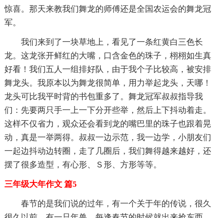
惊喜。那天来教我们舞龙的师傅还是全国农运会的舞龙冠
军。
我们来到了一块草地上，看见了一条红黄白三色长
龙。这龙张开鲜红的大嘴，口含金色的珠子，栩栩如生真
好看！我们五人一组排好队，由于我个子比较高，被安排
舞龙头。我原本以为舞龙很简单，用力举起龙头，天哪！
龙头可比我平时背的书包重多了。舞龙冠军叔叔指导我
们：先要两只手一上一下分开些举，然后上下抖动着走。
这样不仅省力，观众还会看到龙的嘴巴里的珠子也跟着晃
动，真是一举两得。叔叔一边示范，我一边学，小朋友们
一起边抖动边转圈，走了几圈后，我们舞得越来越好，还
摆了很多造型，有心形、Ｓ形、方形等等。
三年级大年作文 篇5
春节的是我们说的过年，有一个关于年的传说，很久
很久以前，有一只年兽，每逢春节的时候就出来抢东西，