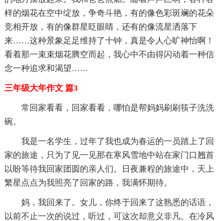
样的烟花在空中绽放，争奇斗艳，有的像色彩斑斓的花朵
竞相开放，有的像群星眨眼睛，还有的像流星洒落下
来……这种景象足足维持了十钟，真是令人心旷神怡啊！
看着那一束束烟花腾空而起，我心中不由得闪动着一种信
念一种追求和渴望……
三年级大年作文 篇3
常回家看看，回家看看，哪怕是帮妈妈刷刷筷子洗洗
碗。
我是一名学生，过年了我也成为春运的一员踏上了回
家的旅途，只为了见一见那在寒风雪地中站在家门口翘首
以盼等待我回家团圆的亲人们。日夜兼程的旅途中，天上
繁星点点为我照亮了回家的路，我满怀期待。
妈，我回来了。女儿，你终于回来了这熟悉的话语，
以前不止一次的说过，听过，可这次却意义非凡。在冷风