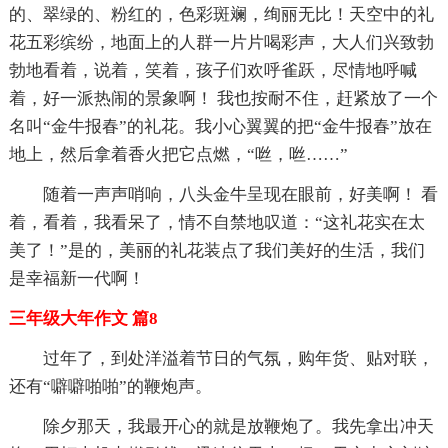
的、翠绿的、粉红的，色彩斑斓，绚丽无比！天空中的礼
花五彩缤纷，地面上的人群一片片喝彩声，大人们兴致勃
勃地看着，说着，笑着，孩子们欢呼雀跃，尽情地呼喊
着，好一派热闹的景象啊！ 我也按耐不住，赶紧放了一个
名叫“金牛报春”的礼花。我小心翼翼的把“金牛报春”放在
地上，然后拿着香火把它点燃，“咝，咝……”
随着一声声哨响，八头金牛呈现在眼前，好美啊！ 看
着，看着，我看呆了，情不自禁地叹道：“这礼花实在太
美了！”是的，美丽的礼花装点了我们美好的生活，我们
是幸福新一代啊！
三年级大年作文 篇8
过年了，到处洋溢着节日的气氛，购年货、贴对联，
还有“噼噼啪啪”的鞭炮声。
除夕那天，我最开心的就是放鞭炮了。我先拿出冲天