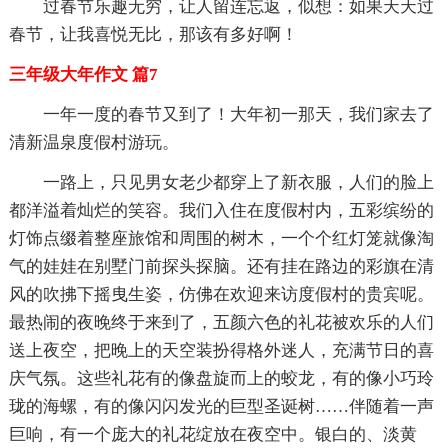
过春节乐趣无穷，让人留连忘返，似想：如果天天过
春节，让我喜悦无比，那该有多好啊！
三年级大年作文 篇7
一年一度的春节又到了！大年初一那天，我们家去了
清新温泉度假村游玩。
一路上，只见男女老少都穿上了新衣服，人们的脸上
都洋溢着灿烂的笑容。我们入住在度假村内，五彩缤纷的
灯饰点缀着整座旅馆和周围的树木，一个个红灯笼就像淘
气的娃娃在别墅门前探头探脑。还有挂在路边的彩旗在清
风的吹拂下摇曳生姿，仿佛在欢迎来访度假村的贵宾呢。
最热闹的夜晚终于来到了，五颜六色的礼花被欢乐的人们
送上夜空，把晚上的天空装扮得格外迷人，充满节日的喜
庆气氛。这些礼花有的像盘旋而上的蛟龙，有的像小巧玲
珑的海螺，有的像闪闪发光的巨型圣诞树……伴随着一声
巨响，有一个庞大的礼花绽放在夜空中。银白的、淡黄