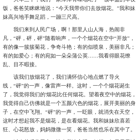
饭，爸爸笑眯眯地说：“今天我带你们去放烟花。”我和妹
妹高兴地手舞足蹈，一蹦三尺高。
我们来到人民广场，啊！那里人山人海，热闹非
凡，“砰，砰，砰”随着响声，一个个烟花在空中“开放”，
有的像一簇簇菊花，争奇斗艳；有的似喷泉，美丽非凡；
有的如爱心；有的宛如一朵朵蒲公英……我看得眼花缭
乱、目不暇接。
该我们放烟花了，我们满怀信心地点燃了导火
线，“砰”的一声，像雷声一样。这时，一个个烟花诞生
了，我觉得我们的'烟花比任何烟花。望着夜空中的烟花，
我觉得自己仿佛就是一个五颜六色的烟花，展开美丽的身
子，在空中飞翔。“砰”的一声，一眨眼，就消失在天空，
这时才想起我不是烟花，是在看烟花。我和妹妹欣喜若
狂、心花怒放，妈妈微微一笑，爸爸当然也乐在其中了。