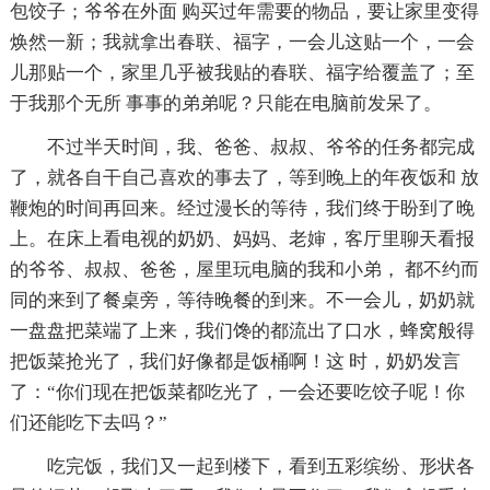
包饺子；爷爷在外面 购买过年需要的物品，要让家里变得
焕然一新；我就拿出春联、福字，一会儿这贴一个，一会
儿那贴一个，家里几乎被我贴的春联、福字给覆盖了；至
于我那个无所 事事的弟弟呢？只能在电脑前发呆了。
不过半天时间，我、爸爸、叔叔、爷爷的任务都完成
了，就各自干自己喜欢的事去了，等到晚上的年夜饭和 放
鞭炮的时间再回来。经过漫长的等待，我们终于盼到了晚
上。在床上看电视的奶奶、妈妈、老婶，客厅里聊天看报
的爷爷、叔叔、爸爸，屋里玩电脑的我和小弟， 都不约而
同的来到了餐桌旁，等待晚餐的到来。不一会儿，奶奶就
一盘盘把菜端了上来，我们馋的都流出了口水，蜂窝般得
把饭菜抢光了，我们好像都是饭桶啊！这 时，奶奶发言
了：“你们现在把饭菜都吃光了，一会还要吃饺子呢！你
们还能吃下去吗？”
吃完饭，我们又一起到楼下，看到五彩缤纷、形状各