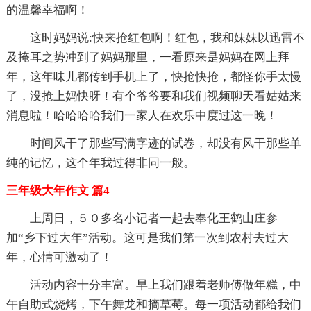
的温馨幸福啊！
这时妈妈说:快来抢红包啊！红包，我和妹妹以迅雷不
及掩耳之势冲到了妈妈那里，一看原来是妈妈在网上拜
年，这年味儿都传到手机上了，快抢快抢，都怪你手太慢
了，没抢上妈快呀！有个爷爷要和我们视频聊天看姑姑来
消息啦！哈哈哈哈我们一家人在欢乐中度过这一晚！
时间风干了那些写满字迹的试卷，却没有风干那些单
纯的记忆，这个年我过得非同一般。
三年级大年作文 篇4
上周日，５０多名小记者一起去奉化王鹤山庄参
加“乡下过大年”活动。这可是我们第一次到农村去过大
年，心情可激动了！
活动内容十分丰富。早上我们跟着老师傅做年糕，中
午自助式烧烤，下午舞龙和摘草莓。每一项活动都给我们