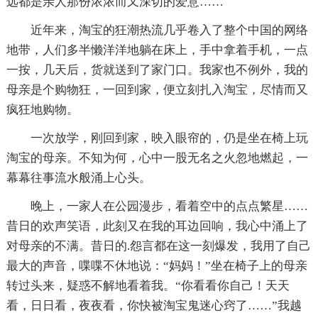
远都是亲人那份浓浓而又深切的爱意……
近年来，淘宝的狂潮热流几乎卷入了整个中国的网络
地带，人们多半懒洋洋地躺在床上，手中拿着手机，一点
一按，几天后，货就送到了家门口。我家也不例外，我的
母亲是个购物狂，一回到家，便立刻扎入淘宝，尽情而又
疯狂地购物。
一次放学，刚回到家，映入眼帘的，仍是坐在椅上玩
淘宝的母亲。不知为何，心中一股无名之火忽地燃起，一
幕幕往事流水般涌上心头。
晚上，一家人在公园漫步，看着空中的点点繁星……
昔日的欢声笑语，此刻又在我的耳边回响，我心中涌上了
对母亲的不满。昔日的.怨言都在这一刻爆发，我用了自己
最大的声音，喋喋不休地说：“妈妈！”坐在椅子上的母亲
转过头来，疑惑不解地看着我。“你看看你自己！天天
看，日日看，夜夜看，你快被淘宝鬼迷心窍了……”我越