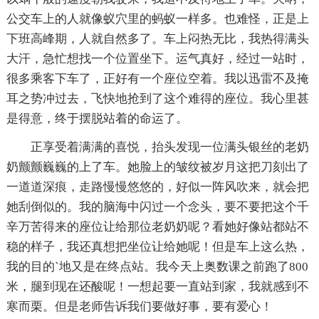
公交车上的人就像蚁穴里的蚂蚁一样多。也难怪，正是上
下班高峰期，人就自然多了。车上闷热无比，我热得满头
大汗，急忙想找一个位置坐下。运气真好，经过一站时，
很多乘客下车了，正好有一个座位空着。我以迅雷不及掩
耳之势冲过去，飞快地抢到了这个难得的座位。我心里甚
是得意，终于摆脱站着的命运了。
正享受着满满的喜悦，抬头发现一位满头银丝的老奶
奶颤颤巍巍的上了车。她脸上的皱纹被岁月这把刀刻出了
一道道深痕，走路慢慢悠悠的，好似一阵风吹来，就会把
她刮倒似的。我的脑海中闪过一个念头，要不要把这个千
辛万苦得来的座位让给那位老奶奶呢？看她好像站都站不
稳的样子，我还真想把坐位让给她呢！但是车上这么热，
我的目的`地又是在终点站。我今天上奥数课之前跑了800
米，腿到现在还酸呢！一想起要一直站到家，我就感到不
寒而栗。但是老师告诉我们要做好事，要有爱心！