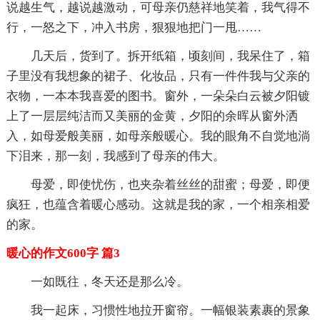
说越生气，越说越激动，可母亲仍慈祥地笑着，我气得不
行，一怒之下，冲入书房，狠狠地把门一甩……
几天后，货到了。拆开纸箱，顷刻间，我呆住了，箱
子里没有我想象的裙子、化妆品，只有一件件我与父亲的
衣物，一本本我喜爱的图书。窗外，一朵朵白云被夕阳镀
上了一层层纯洁而又美丽的金黄，夕阳的余晖从窗外洒
入，如母爱般美丽，如母亲般暖心。我的眼角不自觉地淌
下泪来，那一刻，我感到了母亲的伟大。
母爱，即使忧伤，也夹杂着丝丝的甜蜜；母爱，即便
疯狂，也蕴含着暖心感动。这就是我的家，一个相亲相爱
的家。
暖心的作文600字 篇3
一如既往，冬天还是那么冷。
我一起床，习惯性地拉开窗帘。一幅银装素裹的景象