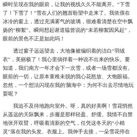
瞬时呈现在我的眼前，让我的视线久久不能离开。“下雪
了！下雪了！”雪在人们的翘首盼望中走来了。我依偎在
冰冷的窗上，透过充满雾气的玻璃，很难看清楚在空中飘
扬的“柳絮”。瞬间想起谢道韫曾说的“未若柳絮因风起”，
眼前的景色不正是如此吗！
透过窗子远远望去，大地像被编织着的洁白“羽绒
衣”，美丽极了！我心里徜徉着一种说不出来的快乐。要
知道，我们南方一年才会下一次雪，或者一场雪都没有。
眼前的一切，让原本童稚未脱的我心花怒放、大饱眼福。
忽然，一个想法闪现在我的'脑海中：为何不出去尽情地玩
耍呢？
我迫不及待地跑向室外。呀，真的好美啊！雪花悄然
从遥远的天际飘来，步履是那样轻盈、舒缓。我情不自禁
地张开双臂，呼吸着清新的空气，任凭这冬天的“小精
灵”落在我的头发、衣服上。我伸手去接，一朵雪花停在