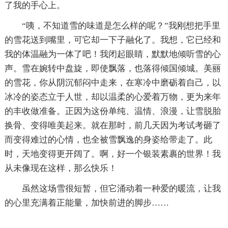
了我的手心上。
“咦，不知道雪的味道是怎么样的呢？”我刚想把手里
的雪花送到嘴里，可它却一下子融化了。我想，它已经和
我的体温融为一体了吧！我闭起眼睛，默默地倾听雪的心
声。雪在婉转中盘旋，即使飘落，也落得倾国倾城。美丽
的雪花，你从阴沉郁闷中走来，在寒冷中磨砺着自己，以
冰冷的姿态立于人世，却以温柔的心爱着万物，更为来年
的丰收做准备。正因为这份单纯、温情、浪漫，让雪脱胎
换骨、变得唯美起来。就在那时，前几天因为考试考砸了
而变得难过的心情，也全被雪飘逸的身姿给带走了。此
时，天地变得更开阔了。啊，好一个银装素裹的世界！我
从未像现在这样，那么快乐！
虽然这场雪很短暂，但它涌动着一种爱的暖流，让我
的心里充满着正能量，加快前进的脚步……